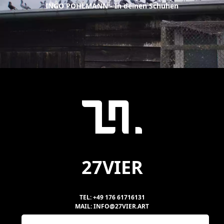
INGO POHLMANN - In deinen Schuhen
27VIER
TEL: +49 176 61716131
MAIL: INFO@27VIER.ART