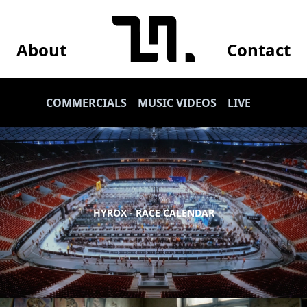
About
Contact
COMMERCIALS
MUSIC VIDEOS
LIVE
HYROX - RACE CALENDAR